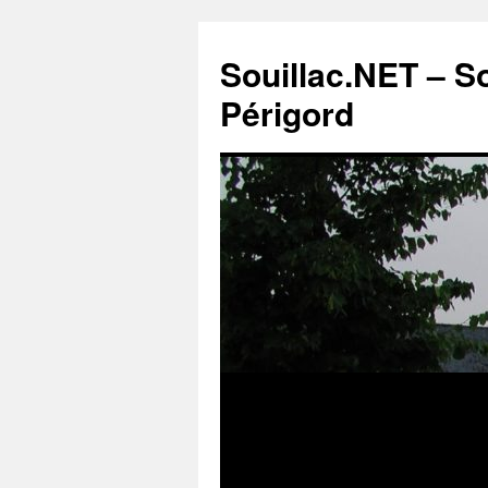
Souillac.NET – S
Périgord
Aller
au
contenu