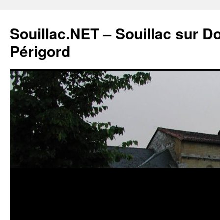
Souillac.NET – Souillac sur 
Périgord
Aller
au
contenu