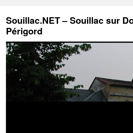
Souillac.NET – Souillac sur 
Périgord
Aller
au
contenu