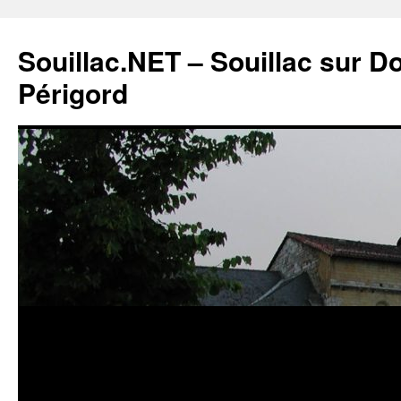
Souillac.NET – Souillac sur 
Périgord
Aller
au
contenu