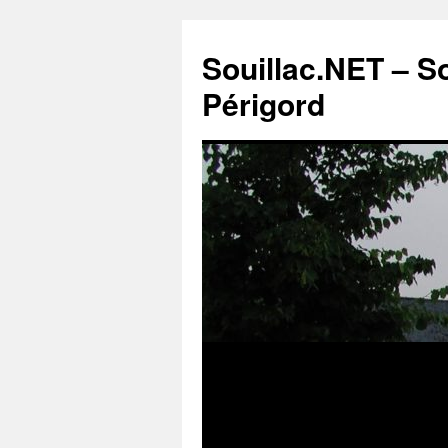
Souillac.NET – S
Périgord
Aller
au
contenu