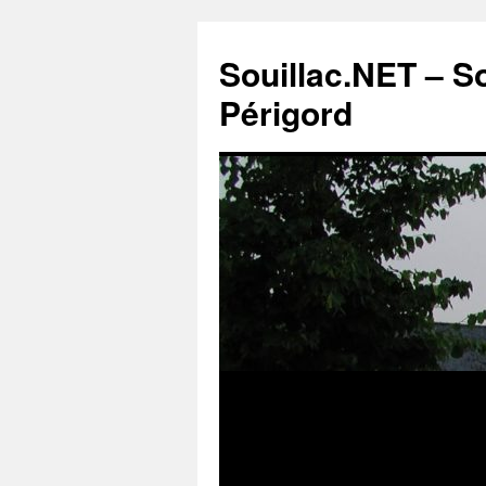
Souillac.NET – S
Périgord
Aller
au
contenu