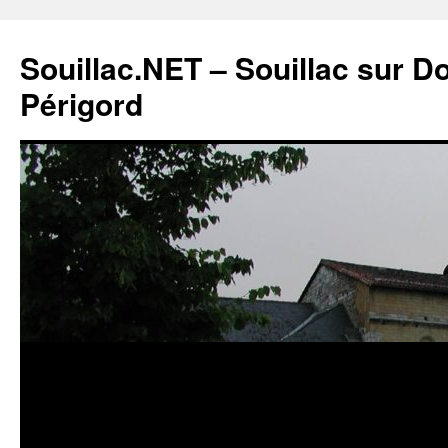
Souillac.NET – Souillac sur 
Périgord
Aller
au
contenu