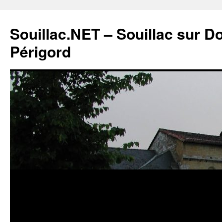
Souillac.NET – Souillac sur 
Périgord
Aller
au
contenu