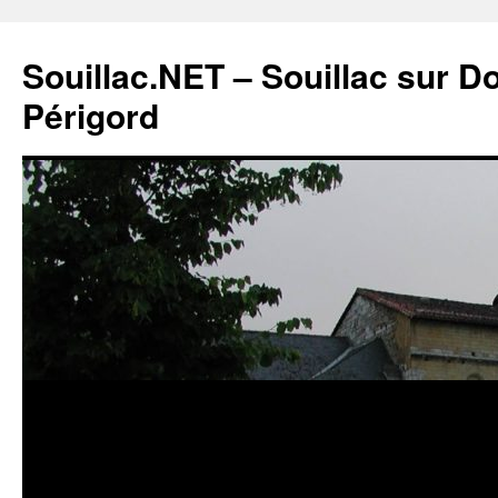
Souillac.NET – Souillac sur 
Périgord
Aller
au
contenu