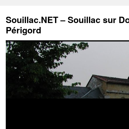
Souillac.NET – Souillac sur 
Périgord
Aller
au
contenu