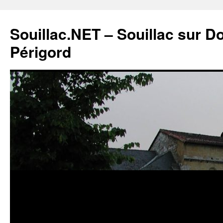
Souillac.NET – Souillac sur 
Périgord
Aller
au
contenu