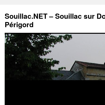
Souillac.NET – Souillac sur 
Périgord
Aller
au
contenu