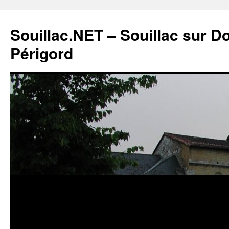
Souillac.NET – Souillac sur 
Périgord
Aller
au
contenu