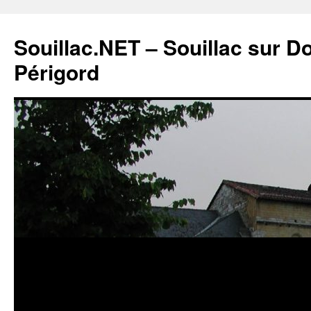
Souillac.NET – Souillac sur 
Périgord
Aller
au
contenu