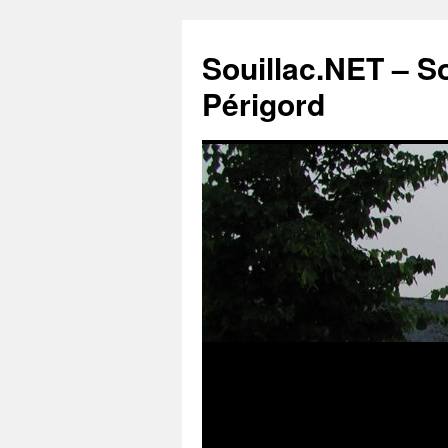
Souillac.NET – S
Périgord
Aller
au
contenu