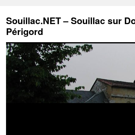
Souillac.NET – Souillac sur 
Périgord
Aller
au
contenu