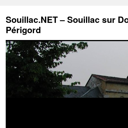
Souillac.NET – Souillac sur 
Périgord
Aller
au
contenu