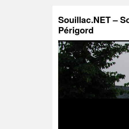
Souillac.NET – S
Périgord
Aller
au
contenu