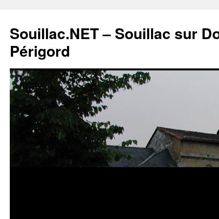
Souillac.NET – Souillac sur 
Périgord
Aller
au
contenu