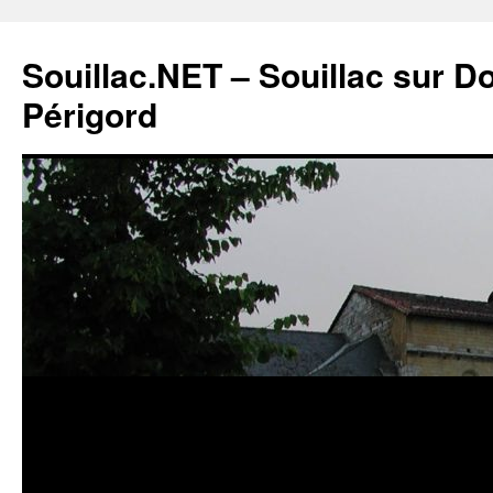
Souillac.NET – Souillac sur 
Périgord
Aller
au
contenu