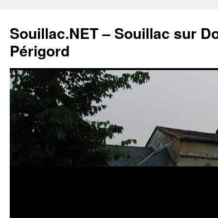
Souillac.NET – Souillac sur 
Périgord
Aller
au
contenu