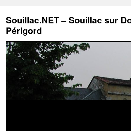
Souillac.NET – Souillac sur 
Périgord
Aller
au
contenu