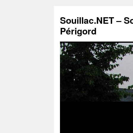
Souillac.NET – S
Périgord
Aller
au
contenu