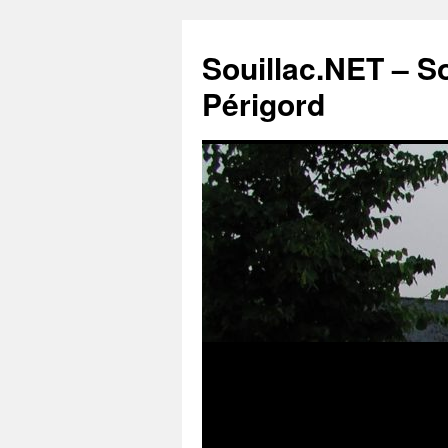
Souillac.NET – S
Périgord
Aller
au
contenu