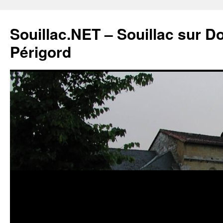
Souillac.NET – Souillac sur 
Périgord
Aller
au
contenu