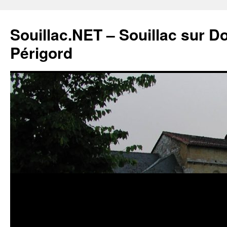
Souillac.NET – Souillac sur 
Périgord
Aller
au
contenu