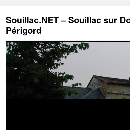
Souillac.NET – Souillac sur 
Périgord
Aller
au
contenu