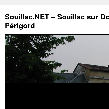
Souillac.NET – Souillac sur 
Périgord
Aller
au
contenu