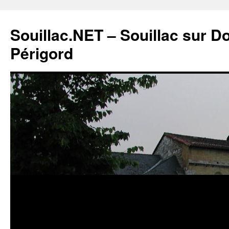
Souillac.NET – Souillac sur 
Périgord
Aller
au
contenu