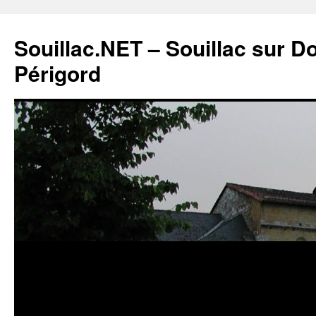
Souillac.NET – Souillac sur 
Périgord
Aller
au
contenu