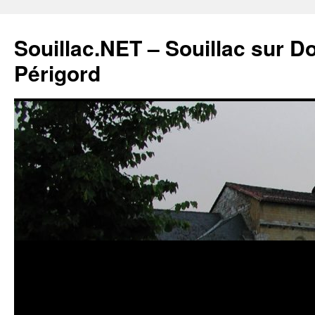
Souillac.NET – Souillac sur 
Périgord
Aller
au
contenu