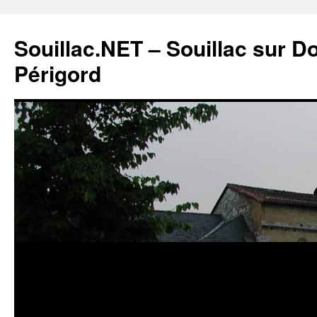
Souillac.NET – Souillac sur 
Périgord
Aller
au
contenu