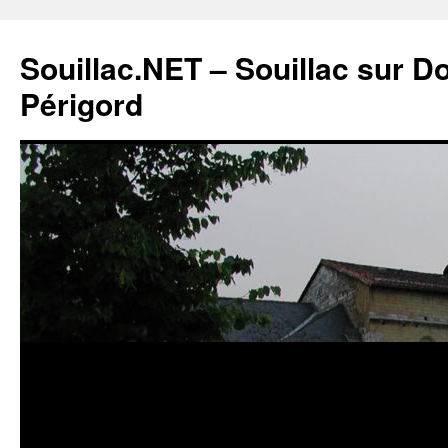
Souillac.NET – Souillac sur 
Périgord
Aller
au
contenu