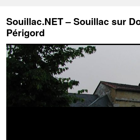
Souillac.NET – Souillac sur 
Périgord
Aller
au
contenu