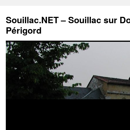
Souillac.NET – Souillac sur 
Périgord
Aller
au
contenu