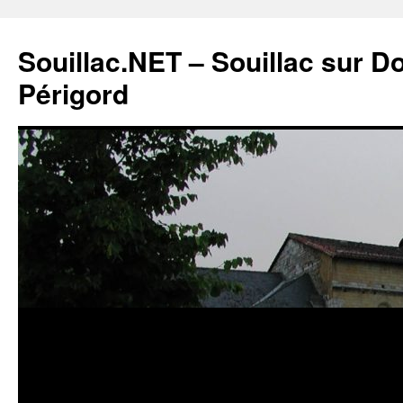
Souillac.NET – Souillac sur 
Périgord
Aller
au
contenu