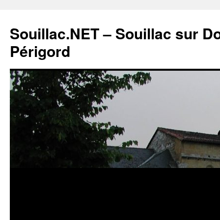
Souillac.NET – Souillac sur 
Périgord
Aller
au
contenu